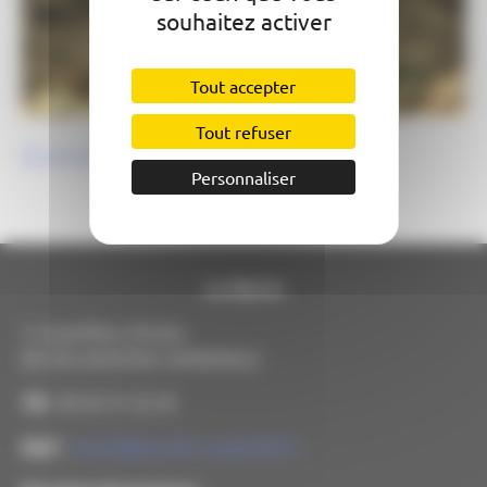
souhaitez activer
Tout accepter
Tout refuser
Environnement
Personnaliser
La Mairie
7, Grand’Rue d’Ardus
82130 LAMOTHE-CAPDEVILLE
Tél
: 05 63 31 32 29
Mail
:
mairie@lamothe-capdeville.fr