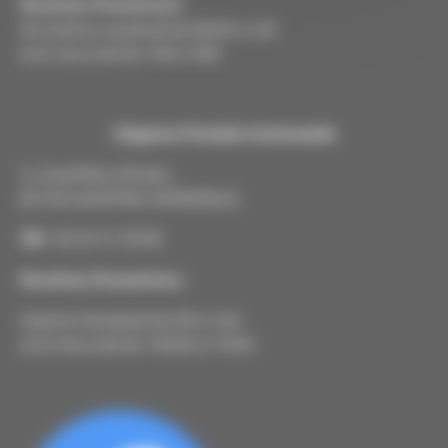
Horaires d’ouverture
:
Du lundi au vendredi de 8H30 à 12H
et le mercredi de 14H à 18H
L’Agence Postale Communale
5, Grand’Rue d’Ardus
82130 LAMOTHE-CAPDEVILLE
Tél
: 05 63 31 30 00
Horaires d’ouverture
:
Mardi et Vendredi de 9H à 12H
et le Mercredi de 14H30 à 17h45