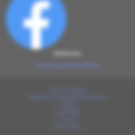
Suivez-nous
lamothe-capdeville officiel
Mentions légales
Politique de protection des données
Cookies
Accessibilité
Contact
Plan du site